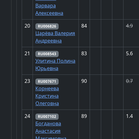
Варвара
Алексеевна
20
84
4.9
RU006826
Царёва Валерия
Андреевна
21
83
5.6
RU008543
Улитина Полина
Юрьевна
23
90
0.7
RU007671
Корнеева
Кристина
Олеговна
24
89
1.4
RU007102
Богданова
Анастасия
Максимовна