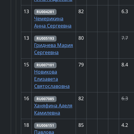
13
82
6.3
RU004281
Чемерикина
Анна Сергеевна
13
80
7.7
RU005193
Гриднева Мария
Сергеевна
15
79
8.4
RU007101
Новикова
Елизавета
Святославовна
16
82
6.3
RU007085
Ханяфина Аделя
Камилевна
18
85
4.2
RU006151
Павлова