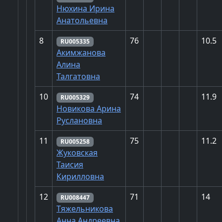
Нюхина Ирина
Анатольевна
8
76
10.5
RU005335
Акимжанова
Алина
Талгатовна
10
74
11.9
RU005329
Новикова Арина
Руслановна
11
75
11.2
RU005258
Жуковская
Таисия
Кирилловна
12
71
14
RU008447
Тяжельникова
Анна Андреевна