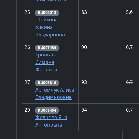
25
83
5.6
RU006013
Шайхова
Ульяна
Эльдаровна
26
90
0.7
RU007439
Троньон
Симона
Жановна
27
93
0.7
RU006818
Артемчук Алиса
Владимировна
29
94
0.7
RU009404
Желнова Яна
Антоновна