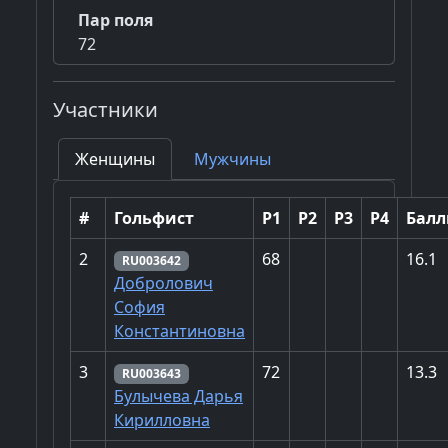
Пар поля
72
Участники
Женщины
Мужчины
#
Гольфист
Р1
Р2
Р3
Р4
Бал
2
68
16.1
RU003642
Добролович
София
Константиновна
3
72
13.3
RU003643
Булычева Дарья
Кирилловна