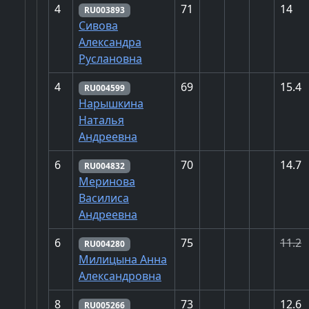
4
71
14
RU003893
Сивова
Александра
Руслановна
4
69
15.4
RU004599
Нарышкина
Наталья
Андреевна
6
70
14.7
RU004832
Меринова
Василиса
Андреевна
6
75
11.2
RU004280
Милицына Анна
Александровна
8
73
12.6
RU005266