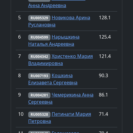
Анна Андреевна
5
Новикова Арина
128.1
RU005329
Руслановна
6
Нарышкина
125.4
RU004599
Наталья Андреевна
7
Христенко Мария
121.4
RU004342
Владимировна
8
Кошкина
90.3
RU007193
Елизавета Сергеевна
9
Чемерикина Анна
86.1
RU004281
Сергеевна
10
Петинати Мария
71.4
RU005328
Петровна