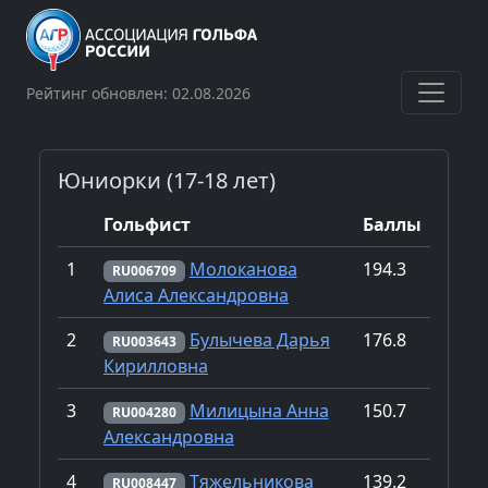
Рейтинг обновлен: 02.08.2026
Юниорки (17-18 лет)
Гольфист
Баллы
1
Молоканова
194.3
RU006709
Алиса Александровна
2
Булычева Дарья
176.8
RU003643
Кирилловна
3
Милицына Анна
150.7
RU004280
Александровна
4
Тяжельникова
139.2
RU008447