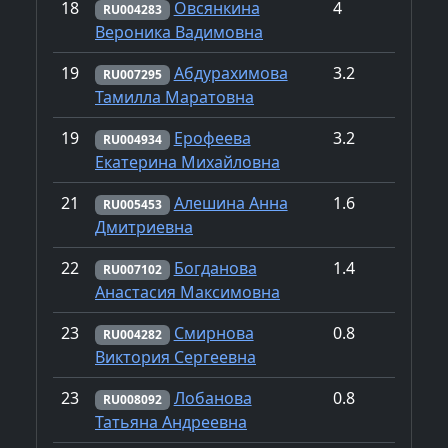
18
Овсянкина
4
RU004283
Вероника Вадимовна
19
Абдурахимова
3.2
RU007295
Тамилла Маратовна
19
Ерофеева
3.2
RU004934
Екатерина Михайловна
21
Алешина Анна
1.6
RU005453
Дмитриевна
22
Богданова
1.4
RU007102
Анастасия Максимовна
23
Смирнова
0.8
RU004282
Виктория Сергеевна
23
Лобанова
0.8
RU008092
Татьяна Андреевна