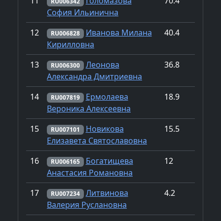
11
Голомазова
70.4
RU006342
София Ильинична
12
Иванова Милана
40.4
RU006828
Кирилловна
13
Леонова
36.8
RU006300
Александра Дмитриевна
14
Ермолаева
18.9
RU007819
Вероника Алексеевна
15
Новикова
15.5
RU007101
Елизавета Святославовна
16
Богатищева
12
RU006165
Анастасия Романовна
17
Литвинова
4.2
RU007234
Валерия Руслановна