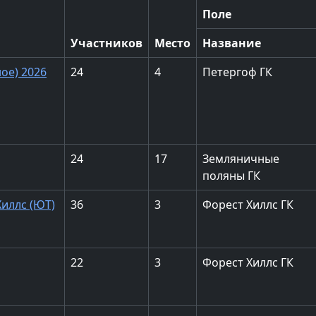
Поле
Участников
Место
Название
ое) 2026
24
4
Петергоф ГК
24
17
Земляничные
поляны ГК
иллс (ЮТ)
36
3
Форест Хиллс ГК
22
3
Форест Хиллс ГК