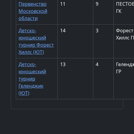
Первенство
11
9
ПЕСТО
Московской
ГК
области
Детско-
14
3
Форест
юношеский
Хиллс Г
турнир Форест
Хиллс (ЮТ)
Детско-
13
4
Геленд
юношеский
ГР
турнир
Геленджик
(ЮТ)