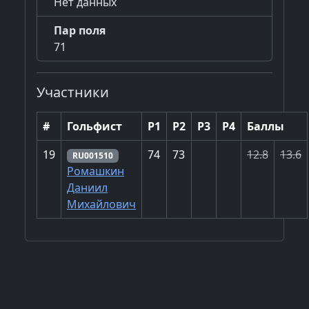
Нет данных
Пар поля
71
Участники
#
Гольфист
Р1
Р2
Р3
Р4
Баллы
19
74
73
12.8
13.6
RU001510
Ромашкин
Даниил
Михайлович