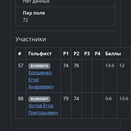
Нет данных
Пар поля
72
Участники
#
Гольфист
Р1
Р2
Р3
Р4
Баллы
57
74
76
13.6
12
RU000610
Ерошенко
Егор
Андреевич
88
79
74
9.6
13.6
RU003497
Зотов Егор
Григорьевич