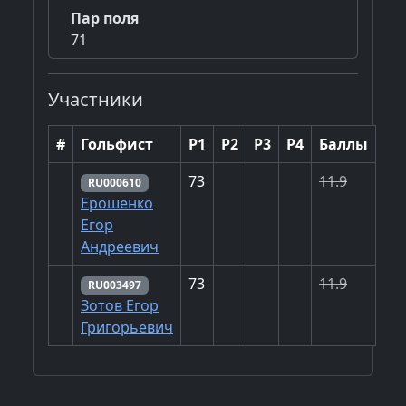
Пар поля
71
Участники
#
Гольфист
Р1
Р2
Р3
Р4
Баллы
73
11.9
RU000610
Ерошенко
Егор
Андреевич
73
11.9
RU003497
Зотов Егор
Григорьевич