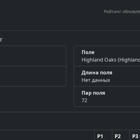
Рейтинг обновле
r
Поле
Highland Oaks (Highla
Длина поля
Нет данных
Пар поля
72
Р1
Р2
Р3