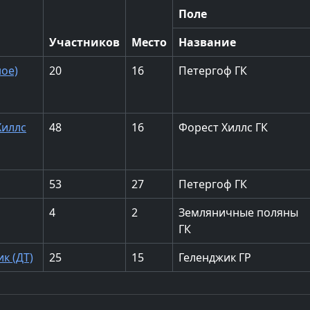
Поле
Участников
Место
Название
ное)
20
16
Петергоф ГК
Хиллс
48
16
Форест Хиллс ГК
53
27
Петергоф ГК
4
2
Земляничные поляны
ГК
к (ДТ)
25
15
Геленджик ГР