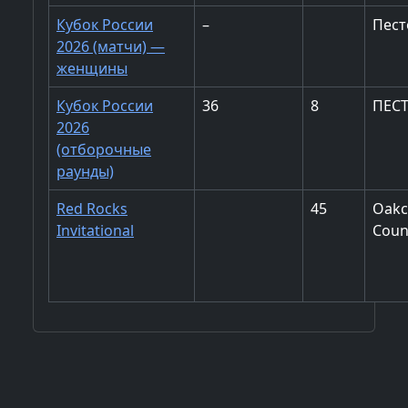
Кубок России
–
Пест
2026 (матчи) —
женщины
Кубок России
36
8
ПЕС
2026
(отборочные
раунды)
Red Rocks
45
Oakc
Invitational
Coun