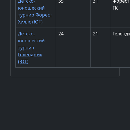
Детско-
35
31
Форест
юношеский
ГК
турнир Форест
Хиллс (ЮТ)
Детско-
24
21
Геленд
юношеский
турнир
Геленджик
(ЮТ)