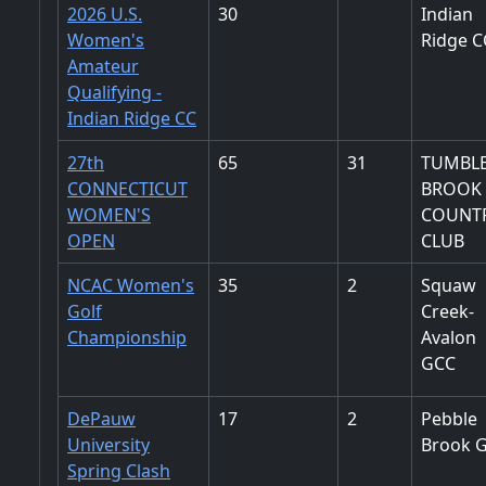
2026 U.S.
30
Indian
Women's
Ridge C
Amateur
Qualifying -
Indian Ridge CC
27th
65
31
TUMBL
CONNECTICUT
BROOK
WOMEN'S
COUNT
OPEN
CLUB
NCAC Women's
35
2
Squaw
Golf
Creek-
Championship
Avalon
GCC
DePauw
17
2
Pebble
University
Brook 
Spring Clash