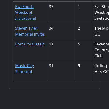
Eva Shorb
37
1
Eva Sho
Weiskopf
Weisko
Invitational
Invitati
Steven Tyler
34
2
The Mo
Memorial Invite
GC
Port City Classic
91
5
Savann
Countr
Club
Music City
31
9
Rolling
Shootout
Hills GC