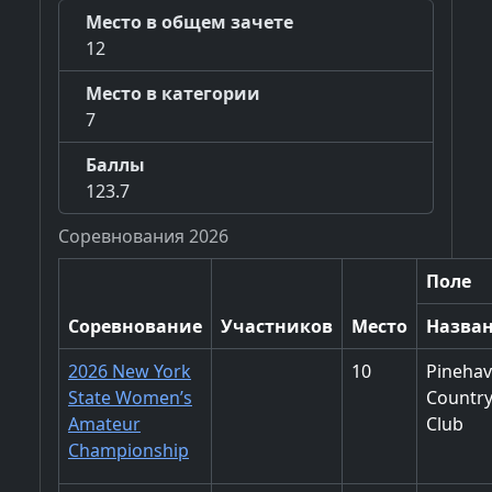
Место в общем зачете
12
Место в категории
7
Баллы
123.7
Соревнования 2026
Поле
Соревнование
Участников
Место
Назва
2026 New York
10
Pineha
State Women’s
Countr
Amateur
Club
Championship