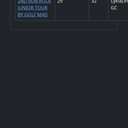
2ND ROB ROCK
29
32
LykiaLi
JUNIOR TOUR
GC
BY GOLF MAD