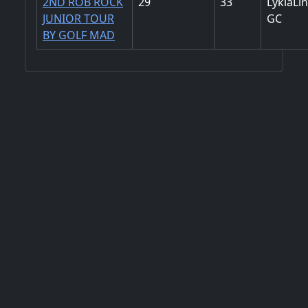
2ND ROB ROCK
29
33
LykiaLi
JUNIOR TOUR
GC
BY GOLF MAD