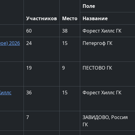
Поле
Участников
Место
Название
60
38
Форест Хиллс ГК
ое) 2026
24
15
Петергоф ГК
19
9
ПЕСТОВО ГК
Хиллс
36
15
Форест Хиллс ГК
7
ЗАВИДОВО, Россия
ГК